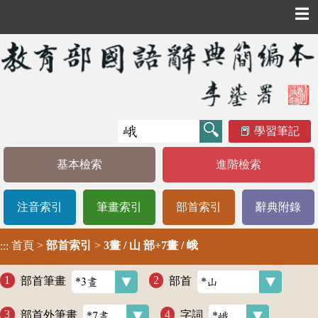
☰
學習筆記
基本檢索
進階檢索
注音索引
筆畫索引
部首索引
辭典附錄
首頁
>
部首索引
>
3畫 / 山 部+7畫 / 峨
:::
部首筆畫
部首
部首外筆畫
字詞