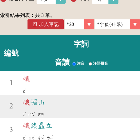
索引結果列表：共
3
筆。
加入筆記
字詞
編號
音讀
注音
漢語拼音
峨
1
ˊ
ㄜ
峨
嵋山
2
ˊ
ˊ
ㄜ
ㄇㄟ
ㄕㄢ
峨
然矗立
3
ˊ
ˊ
ˋ
ˋ
ㄜ
ㄖㄢ
ㄔㄨ
ㄌㄧ