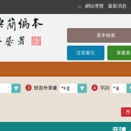
網站導覽
最新消息
:::
基本檢索
注音索引
筆畫索
部首外筆畫
字詞
音讀