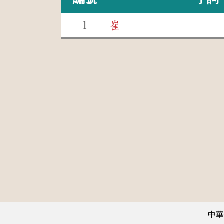
1
崔
中華