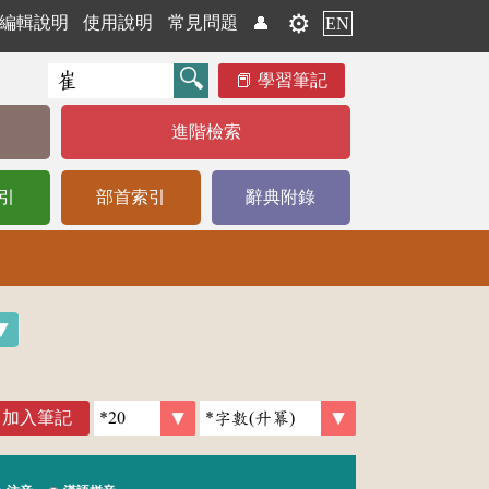
⚙️
編輯說明
使用說明
常見問題
👤
EN
學習筆記
進階檢索
引
部首索引
辭典附錄
加入筆記