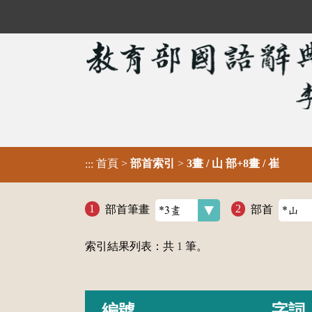
首頁
>
部首索引
>
3畫 / 山 部+8畫 / 崔
:::
部首筆畫
部首
索引結果列表：共
1
筆。
編號
字詞