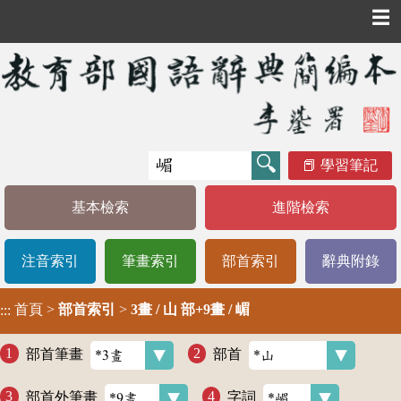
☰
學習筆記
基本檢索
進階檢索
注音索引
筆畫索引
部首索引
辭典附錄
首頁
>
部首索引
>
3畫 / 山 部+9畫 / 嵋
:::
部首筆畫
部首
部首外筆畫
字詞