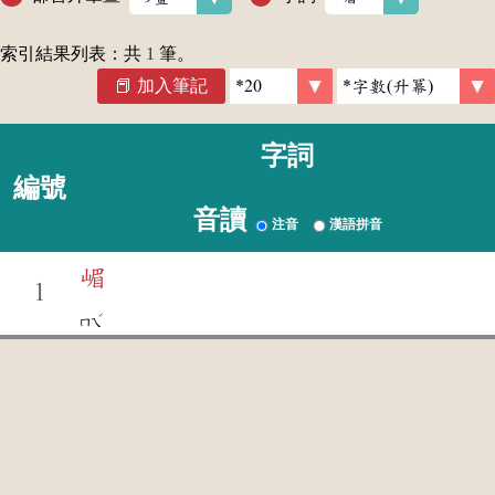
索引結果列表：共
1
筆。
加入筆記
字詞
編號
音讀
注音
漢語拼音
嵋
1
ˊ
ㄇㄟ