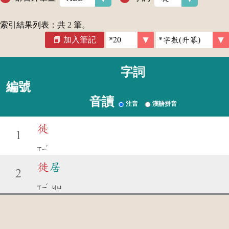
索引結果列表：共
2
筆。
加入筆記
字詞
編號
音讀
注音
漢語拼音
徙
1
ˇ
ㄒㄧ
徙
居
2
ˇ
ㄒㄧ
ㄐㄩ