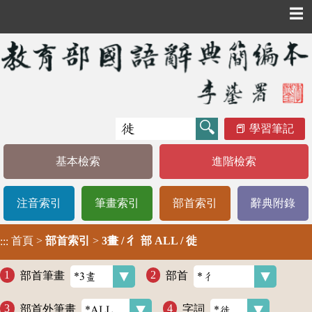
☰
學習筆記
基本檢索
進階檢索
注音索引
筆畫索引
部首索引
辭典附錄
首頁
>
部首索引
>
3畫 / 彳 部 ALL / 徙
:::
部首筆畫
部首
部首外筆畫
字詞