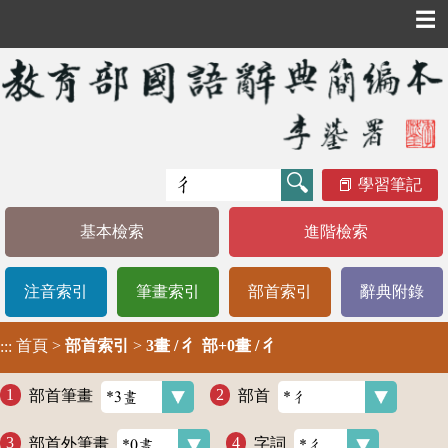
☰
學習筆記
基本檢索
進階檢索
注音索引
筆畫索引
部首索引
辭典附錄
首頁
>
部首索引
>
3畫 / 彳 部+0畫 / 彳
:::
部首筆畫
部首
部首外筆畫
字詞