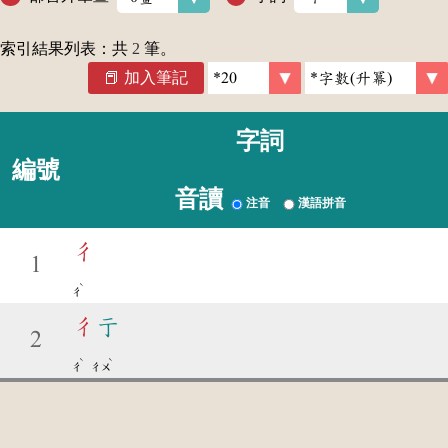
索引結果列表：共
2
筆。
加入筆記
字詞
編號
音讀
注音
漢語拼音
彳
1
ˋ
ㄔ
彳
亍
2
ˋ
ˋ
ㄔ
ㄔㄨ