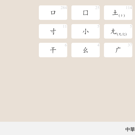
口
囗
土
(󶁣)
寸
小
尢
(兀尣)
干
幺
广
中華