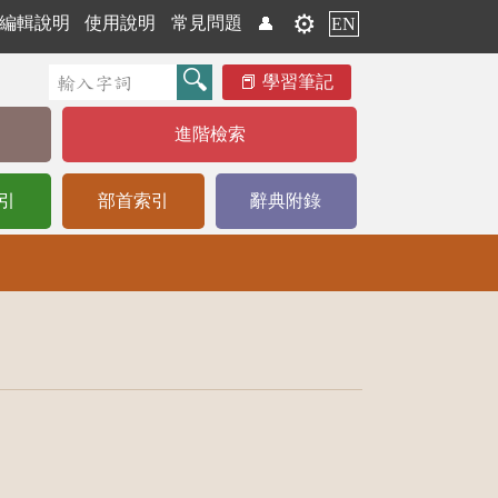
⚙️
編輯說明
使用說明
常見問題
👤
EN
學習筆記
進階檢索
引
部首索引
辭典附錄