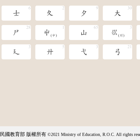
士
夊
夕
大
尸
屮
山
巛
(屮)
(川)
廴
廾
弋
弓
民國教育部 版權所有
©2021 Ministry of Education, R.O.C. All rights res