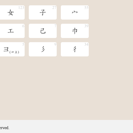
女
子
宀
工
己
巾
彐
彡
彳
(󶂕彑)
erved.