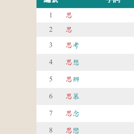
1
思
2
思
3
思
考
4
思
想
5
思
辨
6
思
慕
7
思
念
8
思
戀