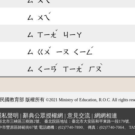
ㄙ
ㄨㄟ
ˊ
ㄙ
ㄨㄟ
ˇ
ㄙ
ㄒㄧㄤ
ㄐㄧㄚ
ˇ
ˊ
ㄙ
ㄍㄨ
ㄧㄡ
ㄑㄧㄥ
ˊ
ˇ
ˋ
ㄙ
ㄑㄧㄢ
ㄒㄧㄤ
ㄏㄡ
民國教育部 版權所有
©2021 Ministry of Education, R.O.C. All rights res
隱私聲明
|
辭典公眾授權網
|
意見交流
|
網網相連
新北市三峽區三樹路2號、
臺北院區地址：臺北市大安區和平東路一段179號、
中市豐原區師範街67號
電話總機：
(02)7740-7890
、
傳真：(02)7740-7064、
TA