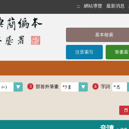
網站導覽
最新消息
:::
基本檢索
注音索引
筆畫索
部首外筆畫
字詞
音讀