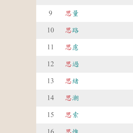
9
思
量
10
思
路
11
思
慮
12
思
過
13
思
緒
14
思
潮
15
思
索
16
思
惟