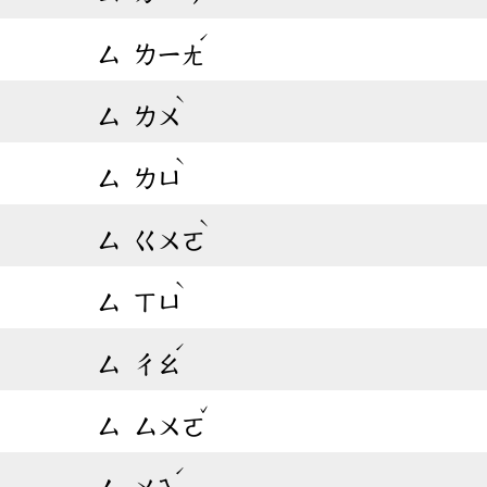
ˊ
ㄙ
ㄌㄧㄤ
ˋ
ㄙ
ㄌㄨ
ˋ
ㄙ
ㄌㄩ
ˋ
ㄙ
ㄍㄨㄛ
ˋ
ㄙ
ㄒㄩ
ˊ
ㄙ
ㄔㄠ
ˇ
ㄙ
ㄙㄨㄛ
ˊ