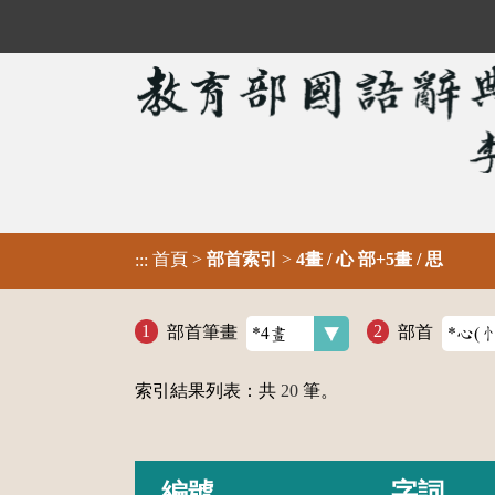
首頁
>
部首索引
>
4畫 / 心 部+5畫 / 思
:::
部首筆畫
部首
索引結果列表：共
20
筆。
編號
字詞