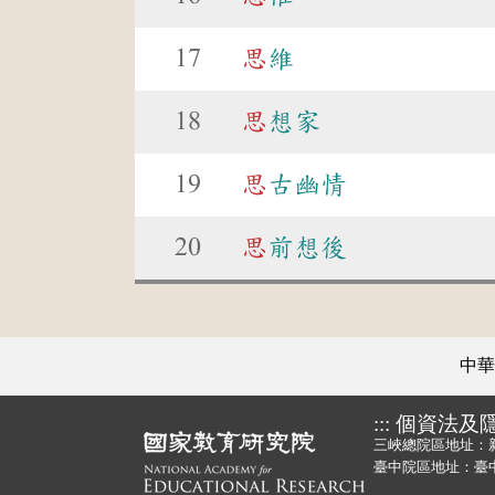
17
思
維
18
思
想家
19
思
古幽情
20
思
前想後
中華
:::
個資法及
三峽總院區地址：
臺中院區地址：臺