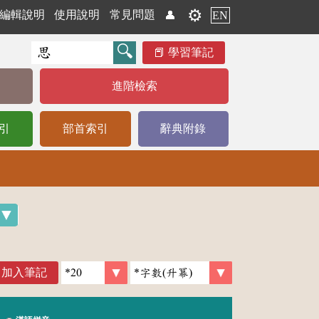
⚙️
編輯說明
使用說明
常見問題
👤
EN
學習筆記
進階檢索
引
部首索引
辭典附錄
加入筆記