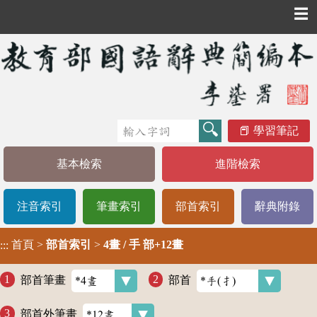
☰
學習筆記
基本檢索
進階檢索
注音索引
筆畫索引
部首索引
辭典附錄
首頁
>
部首索引
>
4畫 / 手 部+12畫
:::
部首筆畫
部首
部首外筆畫