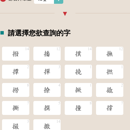
請選擇您欲查詢的字
撥
播
撲
撫
撢
撣
撓
撚
撈
撩
撅
撬
撕
撰
撞
撐
撮
撒