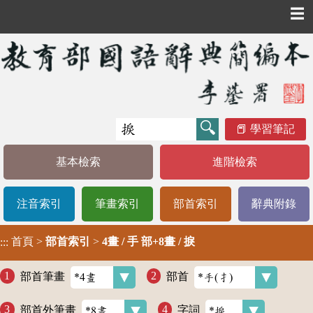
☰
學習筆記
基本檢索
進階檢索
注音索引
筆畫索引
部首索引
辭典附錄
首頁
>
部首索引
>
4畫 / 手 部+8畫 / 捩
:::
部首筆畫
部首
部首外筆畫
字詞