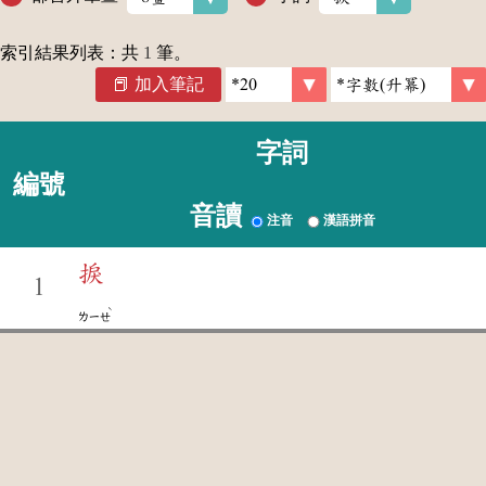
索引結果列表：共
1
筆。
加入筆記
字詞
編號
音讀
注音
漢語拼音
捩
1
ˋ
ㄌㄧㄝ