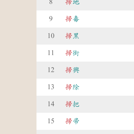
8
掃
地
9
掃
毒
10
掃
黑
11
掃
街
12
掃
興
13
掃
除
14
掃
把
15
掃
帚