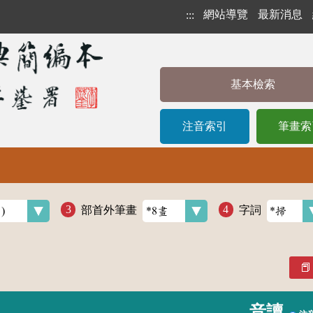
網站導覽
最新消息
:::
基本檢索
注音索引
筆畫索
部首外筆畫
字詞
音讀