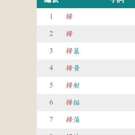
1
掃
2
掃
3
掃
墓
4
掃
黃
5
掃
射
6
掃
描
7
掃
蕩