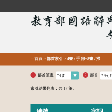
首頁
>
部首索引
>
4畫 / 手 部+8畫 / 掃
:::
部首筆畫
部首
索引結果列表：共
17
筆。
編號
字詞