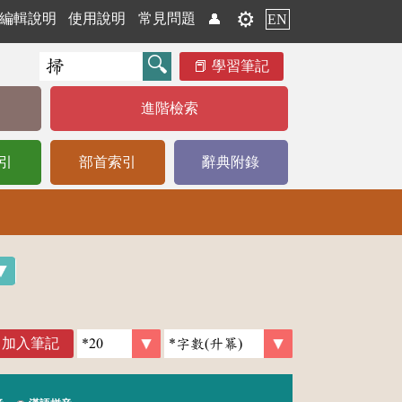
⚙️
編輯說明
使用說明
常見問題
👤
EN
學習筆記
進階檢索
引
部首索引
辭典附錄
加入筆記