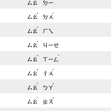
ㄙㄠ
ㄉㄧ
ˇ
ˊ
ㄙㄠ
ㄉㄨ
ˇ
ㄙㄠ
ㄏㄟ
ˇ
ㄙㄠ
ㄐㄧㄝ
ˇ
ˋ
ㄙㄠ
ㄒㄧㄥ
ˇ
ˊ
ㄙㄠ
ㄔㄨ
ˋ
ˇ
ㄙㄠ
ㄅㄚ
ˋ
ˇ
ㄙㄠ
ㄓㄡ