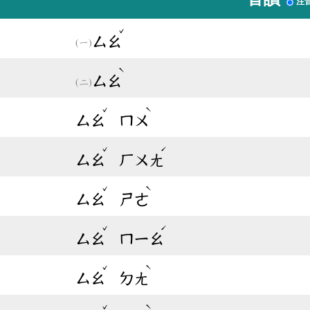
注
ˇ
ㄙㄠ
ˋ
ㄙㄠ
ˇ
ˋ
ㄙㄠ
ㄇㄨ
ˇ
ˊ
ㄙㄠ
ㄏㄨㄤ
ˇ
ˋ
ㄙㄠ
ㄕㄜ
ˇ
ˊ
ㄙㄠ
ㄇㄧㄠ
ˇ
ˋ
ㄙㄠ
ㄉㄤ
ˇ
ˋ