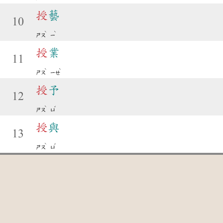
授
藝
10
ˋ
ˋ
ㄕㄡ
ㄧ
授
業
11
ˋ
ˋ
ㄕㄡ
ㄧㄝ
授
予
12
ˋ
ˇ
ㄕㄡ
ㄩ
授
與
13
ˋ
ˇ
ㄕㄡ
ㄩ