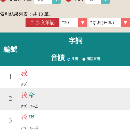
索引結果列表：共
13
筆。
加入筆記
字詞
編號
音讀
注音
漢語拼音
授
1
ˋ
ㄕㄡ
授
命
2
ˋ
ˋ
ㄕㄡ
ㄇㄧㄥ
授
田
3
ˋ
ˊ
ㄕㄡ
ㄊㄧㄢ