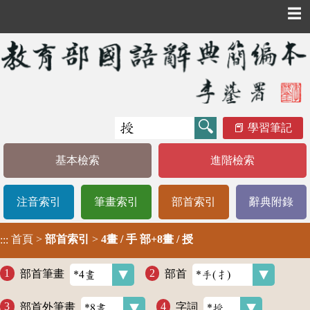
☰
學習筆記
基本檢索
進階檢索
注音索引
筆畫索引
部首索引
辭典附錄
首頁
>
部首索引
>
4畫 / 手 部+8畫 / 授
:::
部首筆畫
部首
部首外筆畫
字詞