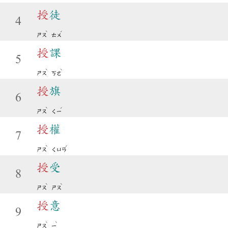
授
徒
4
ˋ
ˊ
ㄕㄡ
ㄊㄨ
授
課
5
ˋ
ˋ
ㄕㄡ
ㄎㄜ
授
旗
6
ˋ
ˊ
ㄕㄡ
ㄑㄧ
授
權
7
ˋ
ˊ
ㄕㄡ
ㄑㄩㄢ
授
受
8
ˋ
ˋ
ㄕㄡ
ㄕㄡ
授
意
9
ˋ
ˋ
ㄕㄡ
ㄧ