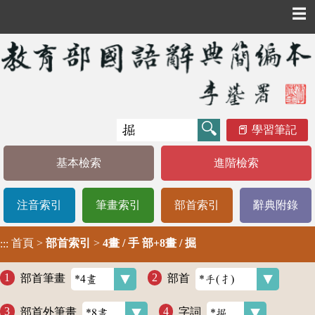
☰
學習筆記
基本檢索
進階檢索
注音索引
筆畫索引
部首索引
辭典附錄
首頁
>
部首索引
>
4畫 / 手 部+8畫 / 掘
:::
部首筆畫
部首
部首外筆畫
字詞