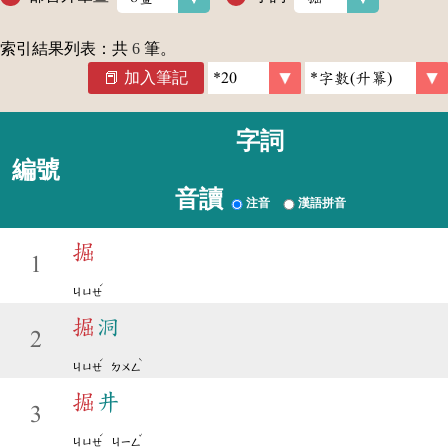
索引結果列表：共
6
筆。
加入筆記
字詞
編號
音讀
注音
漢語拼音
掘
1
ˊ
ㄐㄩㄝ
掘
洞
2
ˊ
ˋ
ㄐㄩㄝ
ㄉㄨㄥ
掘
井
3
ˊ
ˇ
ㄐㄩㄝ
ㄐㄧㄥ