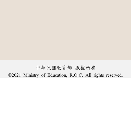
中華民國教育部 版權所有
©2021 Ministry of Education, R.O.C. All rights reserved.
︿
:::
個資法及隱私聲明
|
辭典公眾授權網
|
意見交流
|
網網相連
三峽總院區地址：新北市三峽區三樹路2號、
臺北院區地址：臺北市大安區和平東路一段179號、
回頂端