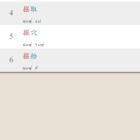
掘
取
4
ˊ
ˇ
ㄐㄩㄝ
ㄑㄩ
掘
穴
5
ˊ
ˋ
ㄐㄩㄝ
ㄒㄩㄝ
掘
拾
6
ˊ
ˊ
ㄐㄩㄝ
ㄕ