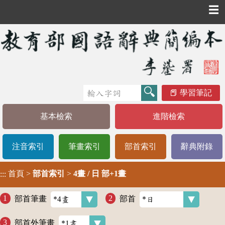
☰
學習筆記
基本檢索
進階檢索
注音索引
筆畫索引
部首索引
辭典附錄
首頁
>
部首索引
>
4畫 / 日 部+1畫
:::
部首筆畫
部首
部首外筆畫