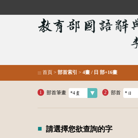
首頁
>
部首索引
>
4畫 / 日 部+16畫
:::
部首筆畫
部首
請選擇您欲查詢的字