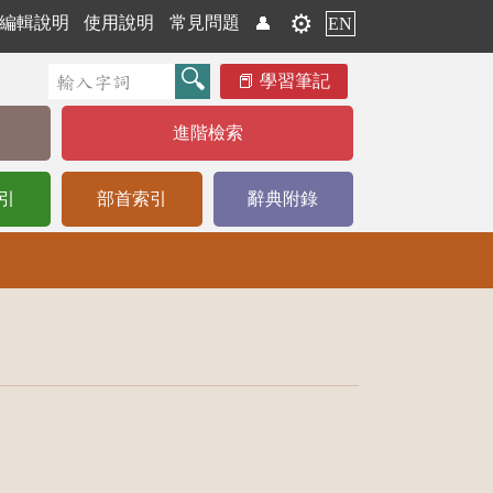
⚙️
編輯說明
使用說明
常見問題
👤
EN
學習筆記
進階檢索
引
部首索引
辭典附錄