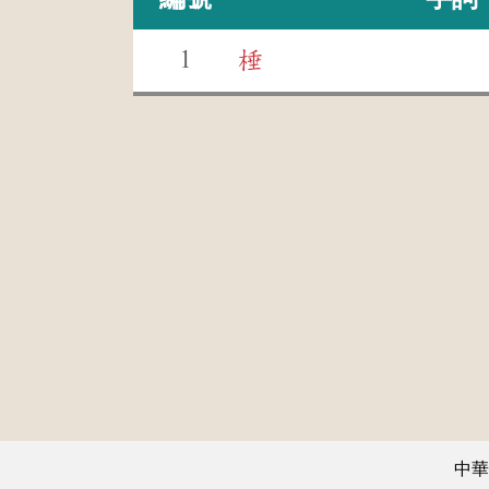
1
棰
中華