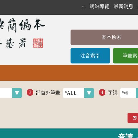
網站導覽
最新消息
:::
基本檢索
注音索引
筆畫索
部首外筆畫
字詞
音讀