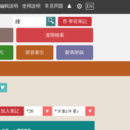
⚙️
編輯說明
使用說明
常見問題
👤
EN
學習筆記
進階檢索
引
部首索引
辭典附錄
加入筆記