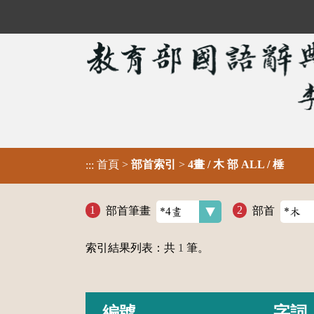
首頁
>
部首索引
>
4畫 / 木 部 ALL / 棰
:::
部首筆畫
部首
索引結果列表：共
1
筆。
編號
字詞