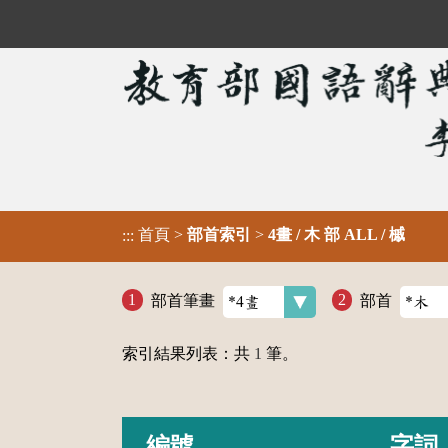
首頁
>
部首索引
>
4畫 / 木 部 ALL / 槭
:::
部首筆畫
部首
索引結果列表：共
1
筆。
編號
字詞