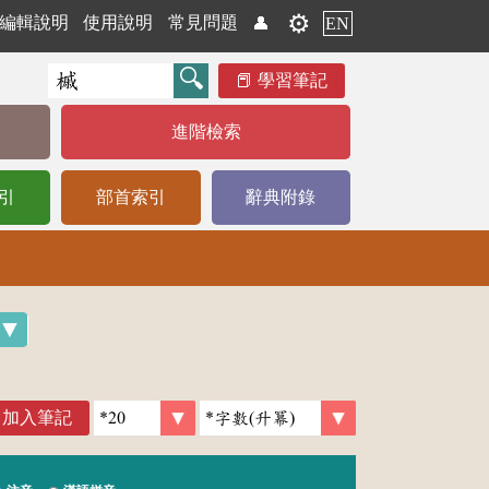
⚙️
編輯說明
使用說明
常見問題
👤
EN
學習筆記
進階檢索
引
部首索引
辭典附錄
加入筆記