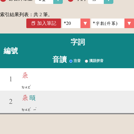
索引結果列表：共
2
筆。
加入筆記
字詞
編號
音讀
注音
漢語拼音
朵
1
ˇ
ㄉㄨㄛ
朵
頤
2
ˇ
ˊ
ㄉㄨㄛ
ㄧ