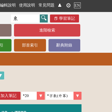
⚙️
編輯說明
使用說明
常見問題
👤
EN
學習筆記
進階檢索
引
部首索引
辭典附錄
加入筆記