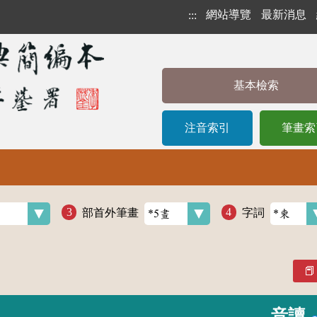
網站導覽
最新消息
:::
基本檢索
注音索引
筆畫索
部首外筆畫
字詞
音讀