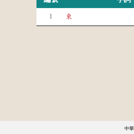
1
柬
中華