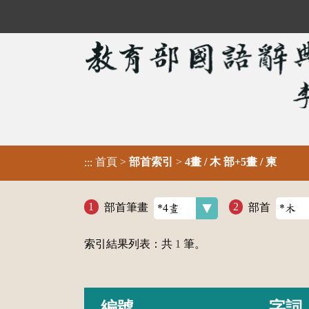
首頁
>
部首索引
>
4畫 / 木 部+5畫 / 柬
:::
部首筆畫
部首
索引結果列表：共
1
筆。
編號
字詞