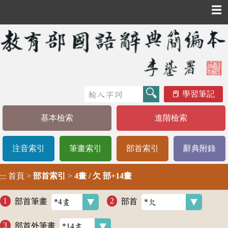
☰
學習筆記
基本檢索
進階檢索
注音索引
筆畫索引
部首索引
辭典附錄
首頁
>
部首索引
>
4畫 / 欠 部+14畫
:::
部首筆畫
部首
部首外筆畫