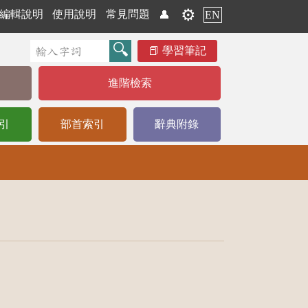
⚙️
編輯說明
使用說明
常見問題
👤
EN
學習筆記
進階檢索
引
部首索引
辭典附錄