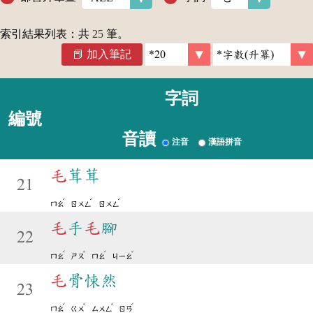
索引結果列表：共
25
筆。
加入筆記
字詞
編號
音讀
注音
漢語拼音
毛
茸茸
21
ˊ
ˊ
ˊ
ㄇㄠ
ㄖㄨㄥ
ㄖㄨㄥ
毛
手
毛
腳
22
ˊ
ˇ
ˊ
ˇ
ㄇㄠ
ㄕㄡ
ㄇㄠ
ㄐㄧㄠ
毛
骨悚然
23
ˊ
ˇ
ˇ
ˊ
ㄇㄠ
ㄍㄨ
ㄙㄨㄥ
ㄖㄢ