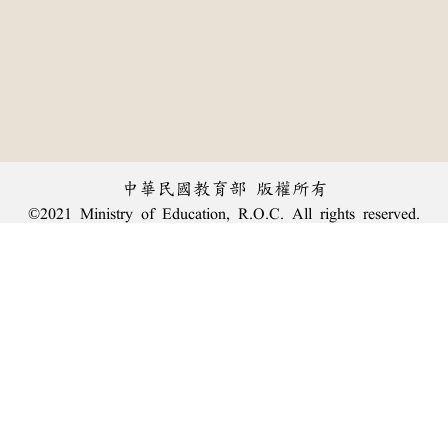
中華民國教育部 版權所有
©2021 Ministry of Education, R.O.C. All rights reserved.
︿
:::
個資法及隱私聲明
|
辭典公眾授權網
|
意見交流
|
網網相連
三峽總院區地址：新北市三峽區三樹路2號、
臺北院區地址：臺北市大安區和平東路一段179號、
回頂端
臺中院區地址：臺中市豐原區師範街67號
電話總機：
(02)7740-7890
、
傳真：(02)7740-7064、