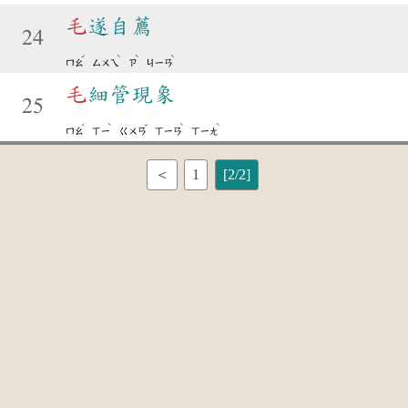
毛
遂自薦
24
ˊ
ˋ
ˋ
ˋ
ㄇㄠ
ㄙㄨㄟ
ㄗ
ㄐㄧㄢ
毛
細管現象
25
ˊ
ˋ
ˇ
ˋ
ˋ
ㄇㄠ
ㄒㄧ
ㄍㄨㄢ
ㄒㄧㄢ
ㄒㄧㄤ
＜
1
[2/2]