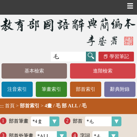
☰
學習筆記
基本檢索
進階檢索
注音索引
筆畫索引
部首索引
辭典附錄
首頁
>
部首索引
>
4畫 / 毛 部 ALL / 毛
:::
部首筆畫
部首
部首外筆畫
字詞