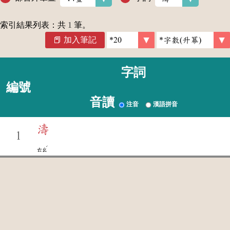
索引結果列表：共
1
筆。
加入筆記
字詞
編號
音讀
注音
漢語拼音
濤
1
ˊ
ㄊㄠ