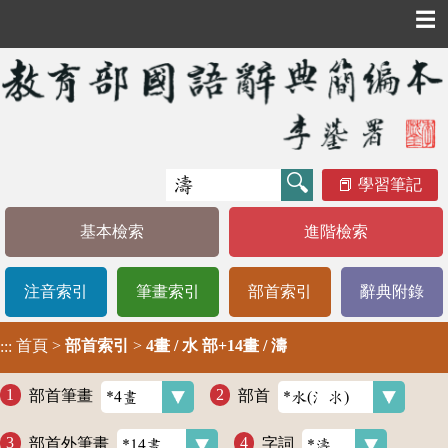
☰
學習筆記
基本檢索
進階檢索
注音索引
筆畫索引
部首索引
辭典附錄
首頁
>
部首索引
>
4畫 / 水 部+14畫 / 濤
:::
部首筆畫
部首
部首外筆畫
字詞