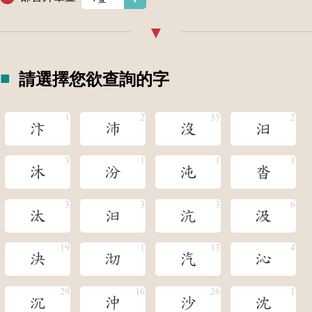
請選擇您欲查詢的字
汴
沛
沒
汨
沐
汾
沌
沓
汰
汩
沆
汲
決
沏
汽
沁
沉
沖
沙
沈