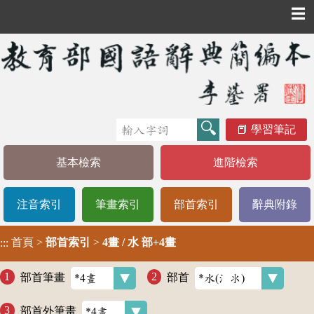
☰
學習筆記
基本檢索
進階檢索
注音索引
筆畫索引
部首索引
辭典附錄
首頁
>
部首索引
>
4畫 / 水 部+4畫
:::
部首筆畫
部首
部首外筆畫