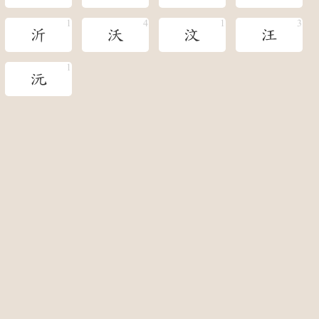
沂
沃
汶
汪
沅