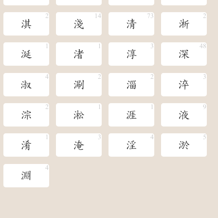
淇
淺
清
淅
涎
渚
淳
深
淑
涮
淄
淬
淙
淞
涯
液
淆
淹
淫
淤
淵