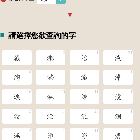
請選擇您欲查詢的字
淼
淝
涪
淡
淘
淌
添
淖
淚
淋
涼
淩
淪
淦
混
涸
涵
淮
淨
淒