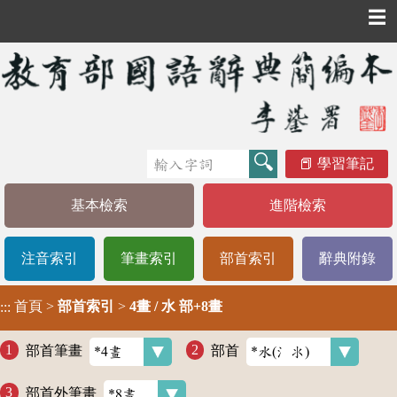
☰
學習筆記
基本檢索
進階檢索
注音索引
筆畫索引
部首索引
辭典附錄
首頁
>
部首索引
>
4畫 / 水 部+8畫
:::
部首筆畫
部首
部首外筆畫