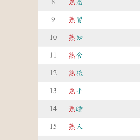
8
熟
悉
9
熟
習
10
熟
知
11
熟
食
12
熟
識
13
熟
手
14
熟
睡
15
熟
人