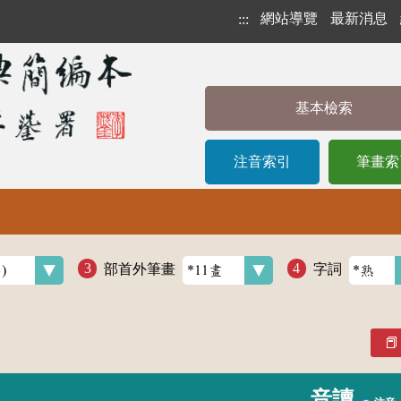
網站導覽
最新消息
:::
基本檢索
注音索引
筆畫索
部首外筆畫
字詞
音讀