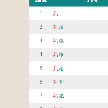
1
熟
2
熟
讀
3
熟
鐵
4
熟
練
5
熟
慮
6
熟
客
7
熟
記