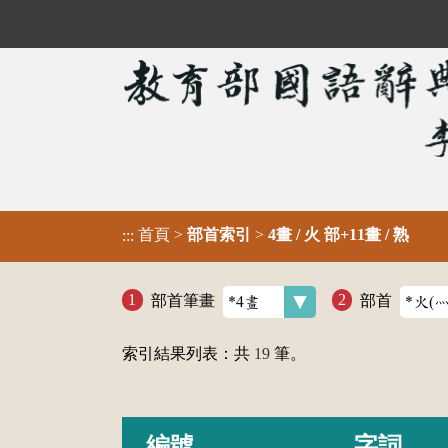
首頁
>
部首索引
>
4畫 / 火 部+11畫 / 熟
:::
部首筆畫
部首
索引結果列表：共
19
筆。
編號
字詞