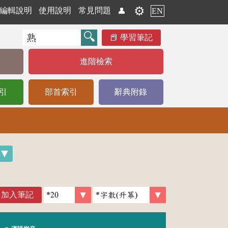
⚙️
編輯說明
使用說明
常見問題
👤
EN
學習筆記
進階檢索
引
部首索引
辭典附錄
加入筆記