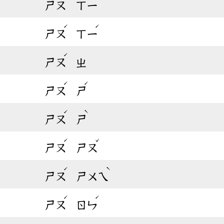
ㄕㄡ
ㄒㄧ
ˊ
ˊ
ㄕㄡ
ㄒㄧ
ˊ
ㄕㄡ
ㄓ
ˊ
ˊ
ㄕㄡ
ㄕ
ˊ
ˋ
ㄕㄡ
ㄕ
ˊ
ˇ
ㄕㄡ
ㄕㄡ
ˊ
ˋ
ㄕㄡ
ㄕㄨㄟ
ˊ
ˊ
ㄕㄡ
ㄖㄣ