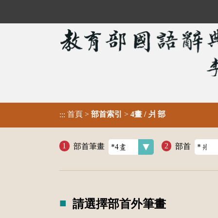
首頁
>
部首索引
>
4畫 / 爿 部
:::
部首筆畫
部首
請選擇部首外筆畫