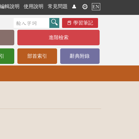
⚙️
編輯說明
使用說明
常見問題
👤
EN
學習筆記
進階檢索
引
部首索引
辭典附錄