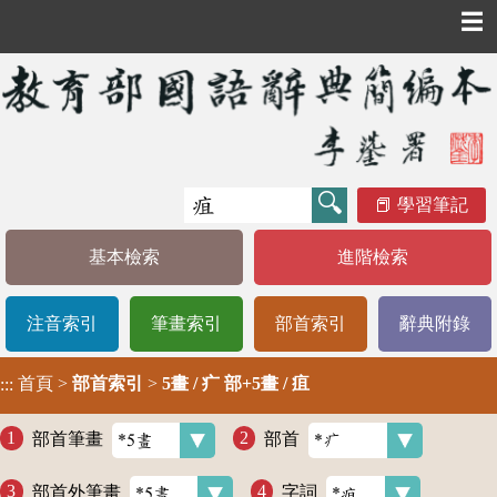
☰
學習筆記
基本檢索
進階檢索
注音索引
筆畫索引
部首索引
辭典附錄
首頁
>
部首索引
>
5畫 / 疒 部+5畫 / 疽
:::
部首筆畫
部首
部首外筆畫
字詞