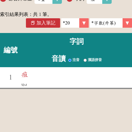
索引結果列表：共
1
筆。
加入筆記
字詞
編號
音讀
注音
漢語拼音
疽
1
ㄐㄩ