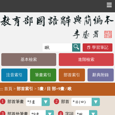
☰
學習筆記
基本檢索
進階檢索
注音索引
筆畫索引
部首索引
辭典附錄
首頁
>
部首索引
>
5畫 / 目 部+9畫 / 瞅
:::
部首筆畫
部首
部首外筆畫
字詞