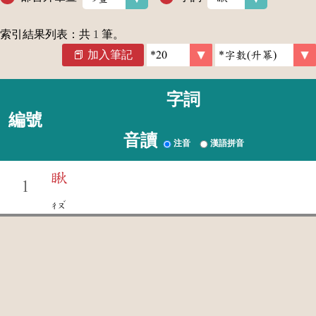
索引結果列表：共
1
筆。
加入筆記
字詞
編號
音讀
注音
漢語拼音
瞅
1
ˇ
ㄔㄡ