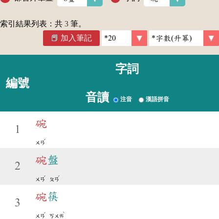
索引結果列表：共
3
筆。
加入筆記
字詞
編號
音讀
注音
漢語拼音
碗
1
ˇ
ㄨㄢ
碗
盤
2
ˇ
ˊ
ㄨㄢ
ㄆㄢ
碗
筷
3
ˇ
ˋ
ㄨㄢ
ㄎㄨㄞ