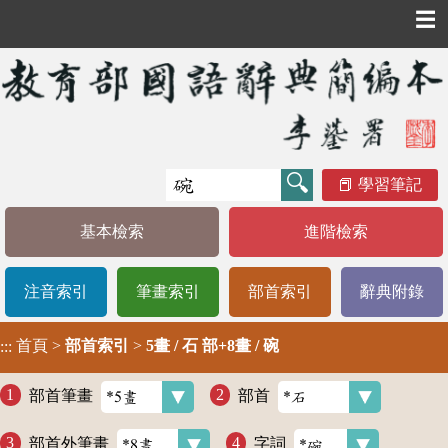
☰
學習筆記
基本檢索
進階檢索
注音索引
筆畫索引
部首索引
辭典附錄
首頁
>
部首索引
>
5畫 / 石 部+8畫 / 碗
:::
部首筆畫
部首
部首外筆畫
字詞