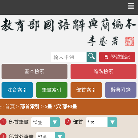
☰
學習筆記
基本檢索
進階檢索
注音索引
筆畫索引
部首索引
辭典附錄
首頁
>
部首索引
>
5畫 / 穴 部+3畫
:::
部首筆畫
部首
部首外筆畫