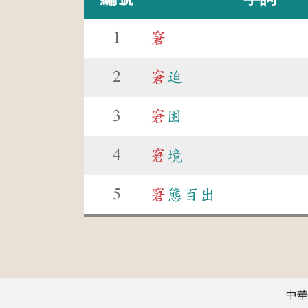
1
窘
2
窘
迫
3
窘
困
4
窘
境
5
窘
態百出
中華