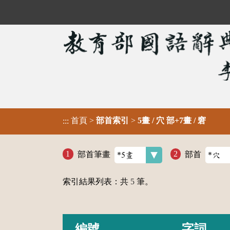
首頁
>
部首索引
>
5畫 / 穴 部+7畫 / 窘
:::
部首筆畫
部首
索引結果列表：共
5
筆。
編號
字詞