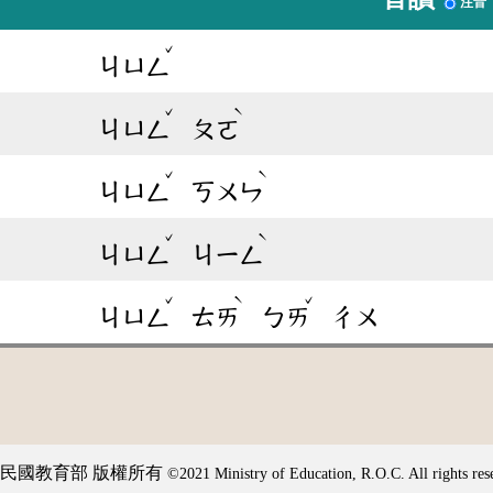
注音
ˇ
ㄐㄩㄥ
ˇ
ˋ
ㄐㄩㄥ
ㄆㄛ
ˇ
ˋ
ㄐㄩㄥ
ㄎㄨㄣ
ˇ
ˋ
ㄐㄩㄥ
ㄐㄧㄥ
ˇ
ˋ
ˇ
ㄐㄩㄥ
ㄊㄞ
ㄅㄞ
ㄔㄨ
民國教育部 版權所有
©2021 Ministry of Education, R.O.C. All rights res