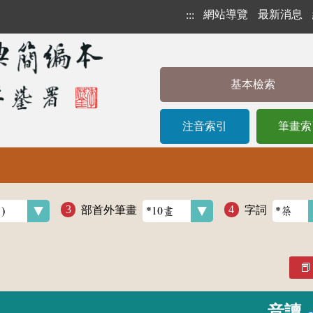
網站導覽
最新消息
:::
基本檢索
注音索引
筆畫索
部首外筆畫
字詞
音讀