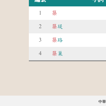
1
築
2
築
堤
3
築
路
4
築
巢
中華