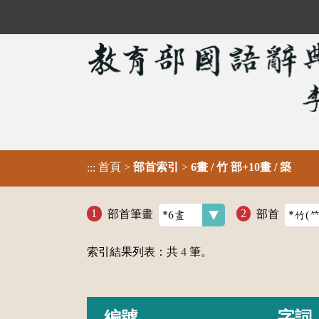
首頁
>
部首索引
>
6畫 / 竹 部+10畫 / 築
:::
部首筆畫
部首
索引結果列表：共
4
筆。
編號
字詞