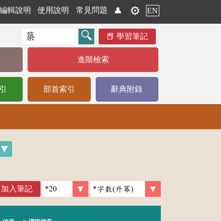
⚙️
編輯說明
使用說明
常見問題
👤
EN
學習筆記
進階檢索
引
部首索引
辭典附錄
加入筆記