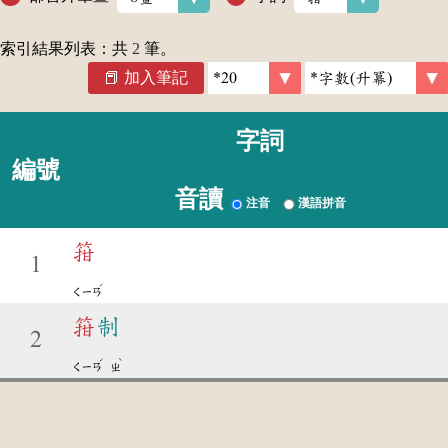
索引結果列表：共
2
筆。
加入筆記
字詞
編號
音讀
注音
漢語拼音
箝
1
ˊ
ㄑㄧㄢ
箝
制
2
ˊ
ˋ
ㄑㄧㄢ
ㄓ