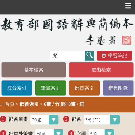
☰
學習筆記
基本檢索
進階檢索
注音索引
筆畫索引
部首索引
辭典附錄
首頁
>
部首索引
>
6畫 / 竹 部+8畫 / 箝
:::
部首筆畫
部首
部首外筆畫
字詞