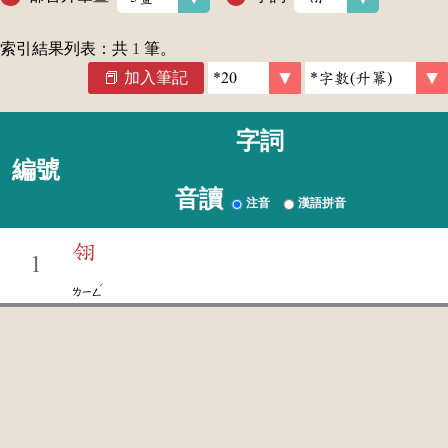
索引結果列表：共
1
筆。
加入筆記
字詞
編號
音讀
注音
漢語拼音
翎
1
ˊ
ㄌㄧㄥ