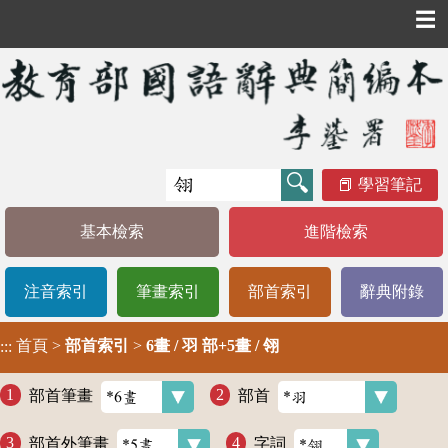
☰
學習筆記
基本檢索
進階檢索
注音索引
筆畫索引
部首索引
辭典附錄
首頁
>
部首索引
>
6畫 / 羽 部+5畫 / 翎
:::
部首筆畫
部首
部首外筆畫
字詞