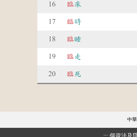
16
臨
床
17
臨
時
18
臨
睡
19
臨
走
20
臨
死
中華
:::
個資法及