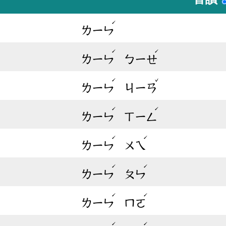
ˊ
ㄌㄧㄣ
ˊ
ˊ
ㄌㄧㄣ
ㄅㄧㄝ
ˊ
ˇ
ㄌㄧㄣ
ㄐㄧㄢ
ˊ
ˊ
ㄌㄧㄣ
ㄒㄧㄥ
ˊ
ˊ
ㄌㄧㄣ
ㄨㄟ
ˊ
ˊ
ㄌㄧㄣ
ㄆㄣ
ˊ
ˊ
ㄌㄧㄣ
ㄇㄛ
ˊ
ˊ