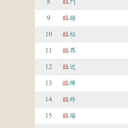
8
臨
門
9
臨
頭
10
臨
帖
11
臨
界
12
臨
近
13
臨
陣
14
臨
終
15
臨
場