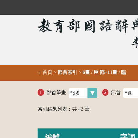
首頁
>
部首索引
>
6畫 / 臣 部+11畫 / 臨
:::
部首筆畫
部首
索引結果列表：共
42
筆。
編號
字詞