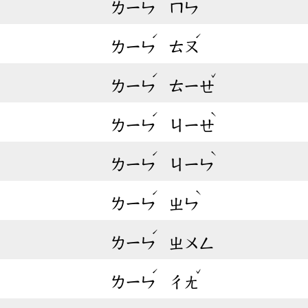
ㄌㄧㄣ
ㄇㄣ
ˊ
ˊ
ㄌㄧㄣ
ㄊㄡ
ˊ
ˇ
ㄌㄧㄣ
ㄊㄧㄝ
ˊ
ˋ
ㄌㄧㄣ
ㄐㄧㄝ
ˊ
ˋ
ㄌㄧㄣ
ㄐㄧㄣ
ˊ
ˋ
ㄌㄧㄣ
ㄓㄣ
ˊ
ㄌㄧㄣ
ㄓㄨㄥ
ˊ
ˇ
ㄌㄧㄣ
ㄔㄤ