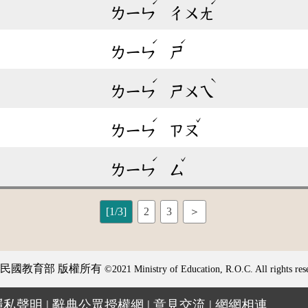
ˊ
ˊ
ㄌㄧㄣ
ㄔㄨㄤ
ˊ
ˊ
ㄌㄧㄣ
ㄕ
ˊ
ˋ
ㄌㄧㄣ
ㄕㄨㄟ
ˊ
ˇ
ㄌㄧㄣ
ㄗㄡ
ˊ
ˇ
ㄌㄧㄣ
ㄙ
[1/3]
2
3
＞
民國教育部 版權所有
©2021 Ministry of Education, R.O.C. All rights res
隱私聲明
|
辭典公眾授權網
|
意見交流
|
網網相連