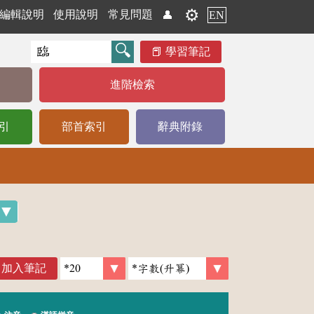
⚙️
編輯說明
使用說明
常見問題
👤
EN
學習筆記
進階檢索
引
部首索引
辭典附錄
加入筆記