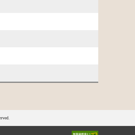
erved.