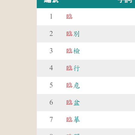
1
臨
2
臨
別
3
臨
檢
4
臨
行
5
臨
危
6
臨
盆
7
臨
摹