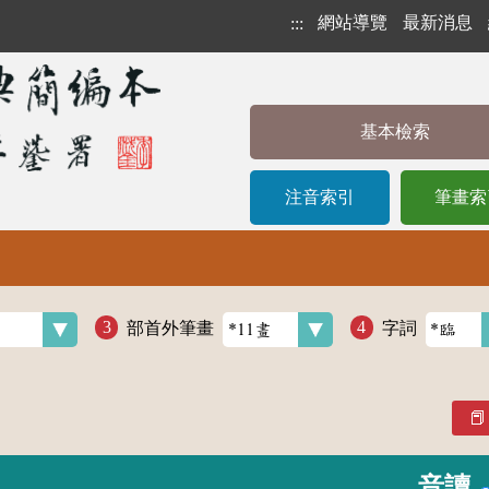
網站導覽
最新消息
:::
基本檢索
注音索引
筆畫索
部首外筆畫
字詞
音讀