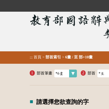
首頁
>
部首索引
>
6畫 / 至 部+10畫
:::
部首筆畫
部首
請選擇您欲查詢的字