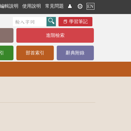
⚙️
編輯說明
使用說明
常見問題
👤
EN
學習筆記
進階檢索
引
部首索引
辭典附錄