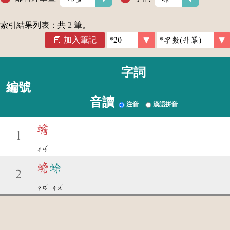
索引結果列表：共
2
筆。
加入筆記
字詞
編號
音讀
注音
漢語拼音
蟾
1
ˊ
ㄔㄢ
蟾
蜍
2
ˊ
ˊ
ㄔㄢ
ㄔㄨ