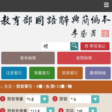
☰
學習筆記
基本檢索
進階檢索
注音索引
筆畫索引
部首索引
辭典附錄
首頁
>
部首索引
>
6畫 / 虫 部+13畫 / 蟾
:::
部首筆畫
部首
部首外筆畫
字詞