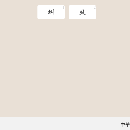
虯
虱
中華