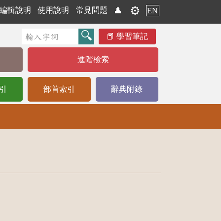
⚙️
編輯說明
使用說明
常見問題
👤
EN
學習筆記
進階檢索
引
部首索引
辭典附錄