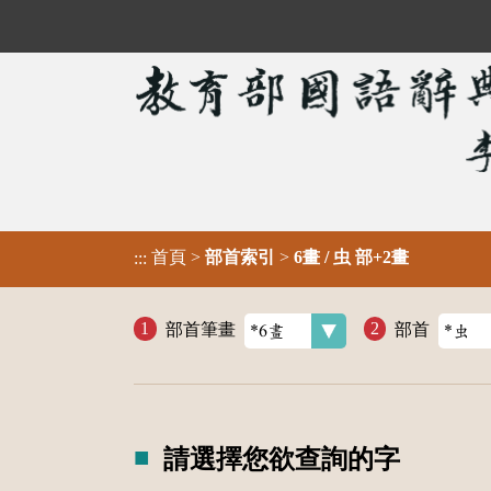
首頁
>
部首索引
>
6畫 / 虫 部+2畫
:::
部首筆畫
部首
請選擇您欲查詢的字