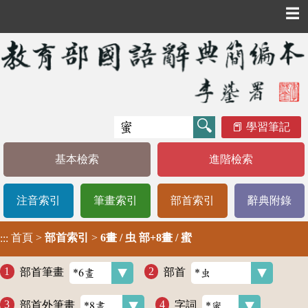
☰
學習筆記
基本檢索
進階檢索
注音索引
筆畫索引
部首索引
辭典附錄
首頁
>
部首索引
>
6畫 / 虫 部+8畫 / 蜜
:::
部首筆畫
部首
部首外筆畫
字詞