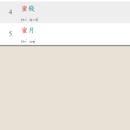
蜜
餞
4
ˋ
ˋ
ㄇㄧ
ㄐㄧㄢ
蜜
月
5
ˋ
ˋ
ㄇㄧ
ㄩㄝ