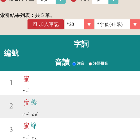
索引結果列表：共
5
筆。
加入筆記
字詞
編號
音讀
注音
漢語拼音
蜜
1
ˋ
ㄇㄧ
蜜
糖
2
ˋ
ˊ
ㄇㄧ
ㄊㄤ
蜜
蜂
3
ˋ
ㄇㄧ
ㄈㄥ