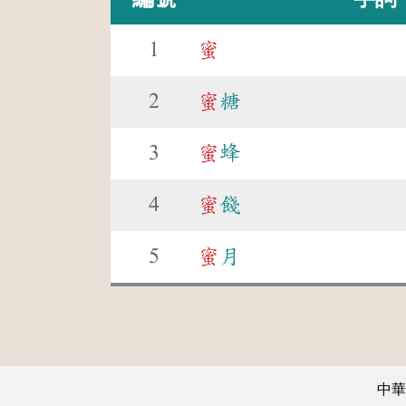
1
蜜
2
蜜
糖
3
蜜
蜂
4
蜜
餞
5
蜜
月
中華