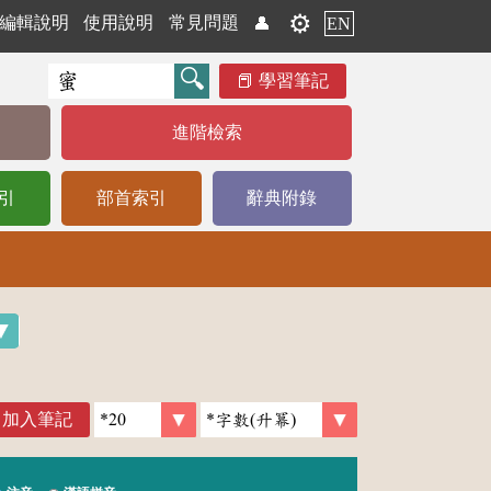
⚙️
編輯說明
使用說明
常見問題
👤
EN
學習筆記
進階檢索
引
部首索引
辭典附錄
加入筆記