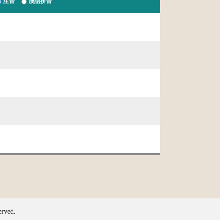
注音
漢語拼音
erved.