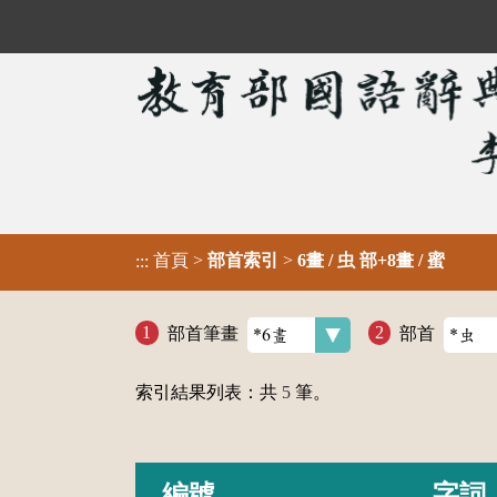
首頁
>
部首索引
>
6畫 / 虫 部+8畫 / 蜜
:::
部首筆畫
部首
索引結果列表：共
5
筆。
編號
字詞