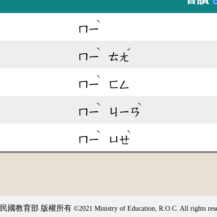
ˋ
ㄇㄧ
ˋ
ˊ
ㄇㄧ
ㄊㄤ
ˋ
ㄇㄧ
ㄈㄥ
ˋ
ˋ
ㄇㄧ
ㄐㄧㄢ
ˋ
ˋ
ㄇㄧ
ㄩㄝ
民國教育部 版權所有
©2021 Ministry of Education, R.O.C. All rights res