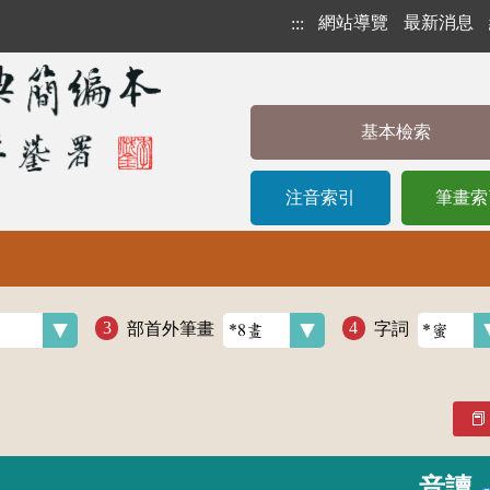
網站導覽
最新消息
:::
基本檢索
注音索引
筆畫索
部首外筆畫
字詞
音讀