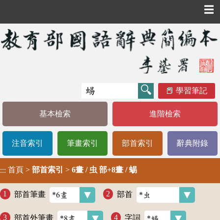
☰
學習筆記
基本檢索
進階檢索
注音索引
筆畫索引
部首索引
辭典附錄
首頁
>
部首索引
>
6畫 / 虫 部+8畫 / 蜴
:::
部首筆畫
部首
部首外筆畫
字詞