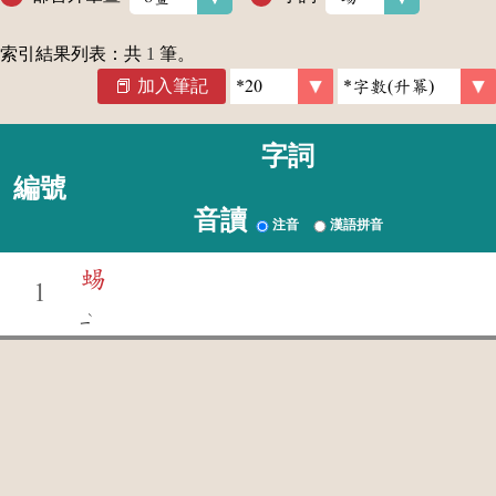
索引結果列表：共
1
筆。
加入筆記
字詞
編號
音讀
注音
漢語拼音
蜴
1
ˋ
ㄧ