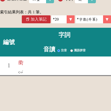
索引結果列表：共
1
筆。
加入筆記
字詞
編號
音讀
注音
漢語拼音
衢
1
ˊ
ㄑㄩ