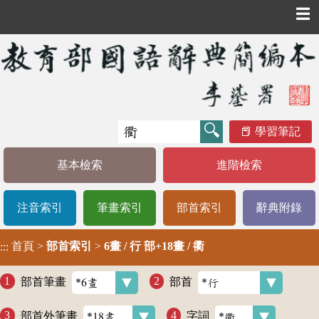
☰
學習筆記
基本檢索
進階檢索
注音索引
筆畫索引
部首索引
辭典附錄
首頁
>
部首索引
>
6畫 / 行 部+18畫 / 衢
:::
部首筆畫
部首
部首外筆畫
字詞