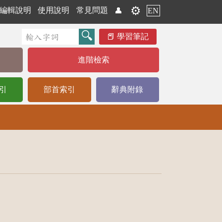
⚙️
編輯說明
使用說明
常見問題
👤
EN
學習筆記
進階檢索
引
部首索引
辭典附錄