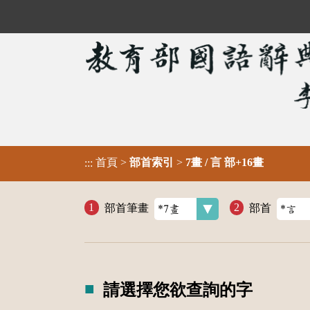
首頁
>
部首索引
>
7畫 / 言 部+16畫
:::
部首筆畫
部首
請選擇您欲查詢的字