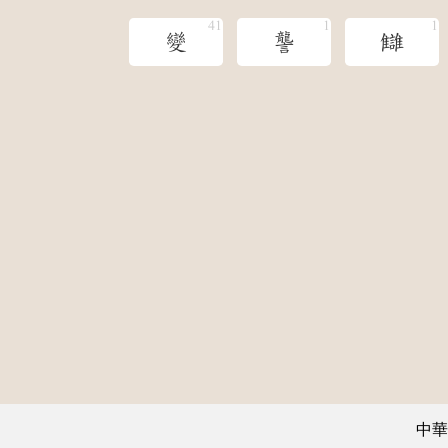
變
讋
讎
中華