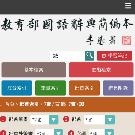
☰
學習筆記
基本檢索
進階檢索
注音索引
筆畫索引
部首索引
辭典附錄
首頁
>
部首索引
>
7畫 / 言 部+7畫 / 誡
:::
部首筆畫
部首
部首外筆畫
字詞