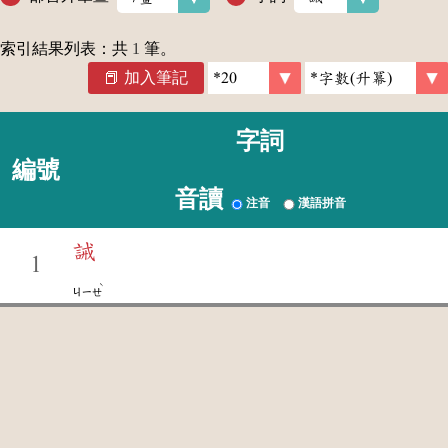
索引結果列表：共
1
筆。
加入筆記
字詞
編號
音讀
注音
漢語拼音
誡
1
ˋ
ㄐㄧㄝ