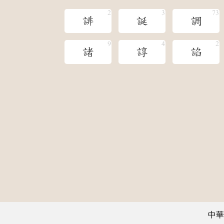
誹
誕
調
諸
諄
諂
中華