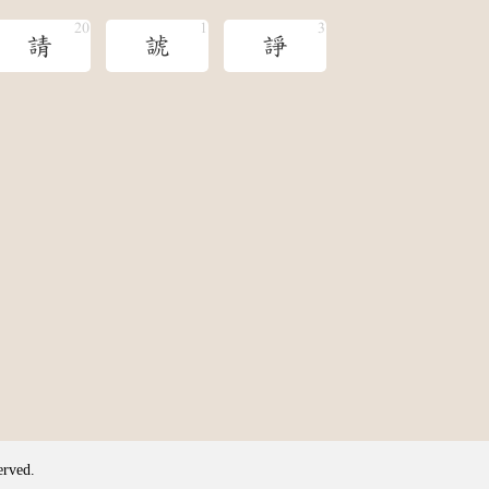
請
諕
諍
erved.