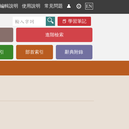
⚙️
編輯說明
使用說明
常見問題
👤
EN
學習筆記
進階檢索
引
部首索引
辭典附錄