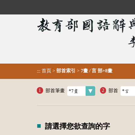
首頁
>
部首索引
>
7畫 / 言 部+8畫
:::
部首筆畫
部首
請選擇您欲查詢的字