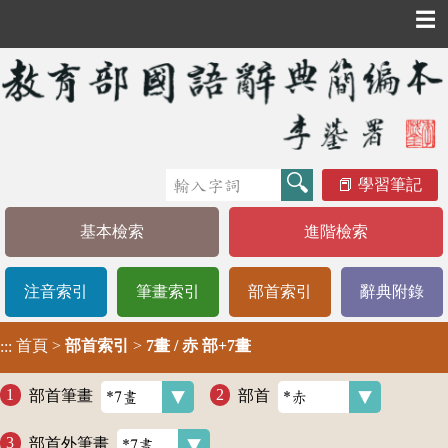
☰
學習筆記
基本檢索
進階檢索
注音索引
筆畫索引
部首索引
辭典附錄
首頁
>
部首索引
>
7畫 / 赤 部+7畫
:::
部首筆畫
部首
部首外筆畫