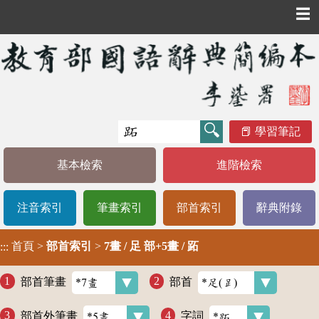
☰
學習筆記
基本檢索
進階檢索
注音索引
筆畫索引
部首索引
辭典附錄
首頁
>
部首索引
>
7畫 / 足 部+5畫 / 跖
:::
部首筆畫
部首
部首外筆畫
字詞