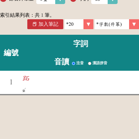
索引結果列表：共
1
筆。
加入筆記
字詞
編號
音讀
注音
漢語拼音
跖
1
ˊ
ㄓ