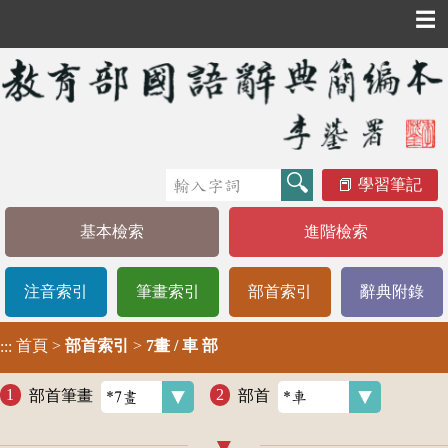
☰
學習筆記
基本檢索
進階檢索
注音索引
筆畫索引
部首索引
辭典附錄
首頁
>
部首索引
>
7畫 / 車 部
:::
部首筆畫
部首