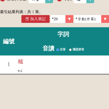
索引結果列表：共
1
筆。
加入筆記
字詞
編號
音讀
注音
漢語拼音
轤
1
ˊ
ㄌㄨ