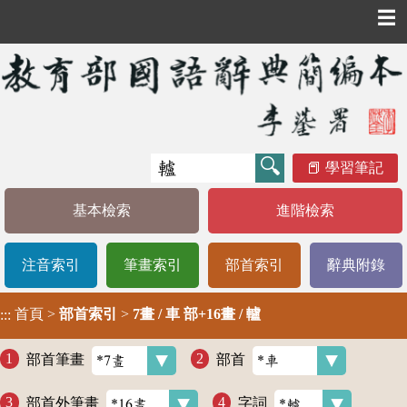
☰
學習筆記
基本檢索
進階檢索
注音索引
筆畫索引
部首索引
辭典附錄
首頁
>
部首索引
>
7畫 / 車 部+16畫 / 轤
:::
部首筆畫
部首
部首外筆畫
字詞