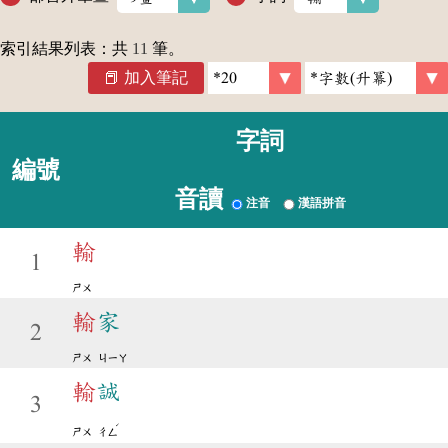
索引結果列表：共
11
筆。
加入筆記
字詞
編號
音讀
注音
漢語拼音
輸
1
ㄕㄨ
輸
家
2
ㄕㄨ
ㄐㄧㄚ
輸
誠
3
ˊ
ㄕㄨ
ㄔㄥ