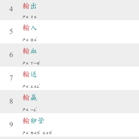
輸
出
4
ㄕㄨ
ㄔㄨ
輸
入
5
ˋ
ㄕㄨ
ㄖㄨ
輸
血
6
ˇ
ㄕㄨ
ㄒㄧㄝ
輸
送
7
ˋ
ㄕㄨ
ㄙㄨㄥ
輸
贏
8
ˊ
ㄕㄨ
ㄧㄥ
輸
卵管
9
ˇ
ˇ
ㄕㄨ
ㄌㄨㄢ
ㄍㄨㄢ