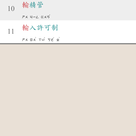
輸
精管
10
ˇ
ㄕㄨ
ㄐㄧㄥ
ㄍㄨㄢ
輸
入許可制
11
ˋ
ˇ
ˇ
ˋ
ㄕㄨ
ㄖㄨ
ㄒㄩ
ㄎㄜ
ㄓ